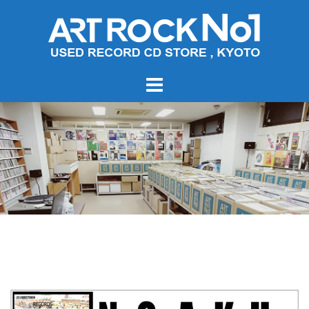
コ
ン
テ
ン
ツ
へ
ス
キ
ッ
プ