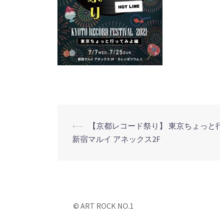
⟵
【京都レコード祭り】 東京ちょっと行って
投
新宿マルイ アネックス2F
稿
ナ
ビ
© ART ROCK NO.1