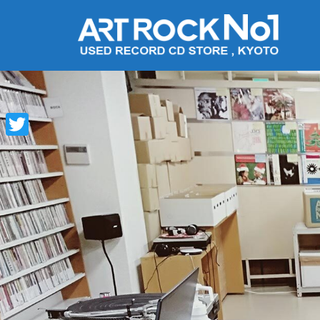
コ
ン
テ
ン
ツ
へ
ス
キ
Twitter
ッ
プ