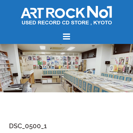
コ
ン
テ
ン
ツ
へ
ス
キ
ッ
プ
DSC_0500_1