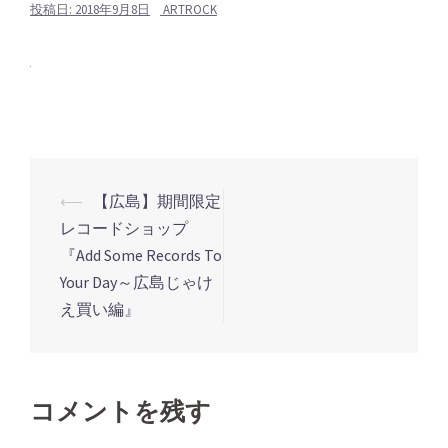
投稿日:
2018年9月8日
ARTROCK
⟵
【広島】期間限定
投
レコードショップ
稿
『Add Some Records To
ナ
Your Day～広島じゃけ
ビ
え買い編』
ゲ
ー
シ
コメントを残す
ョ