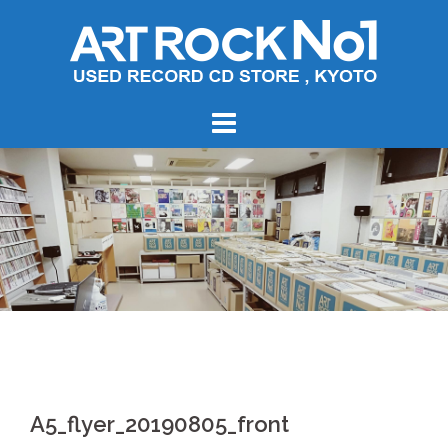
コ
ン
テ
ン
ツ
へ
ス
キ
ッ
プ
A5_flyer_20190805_front