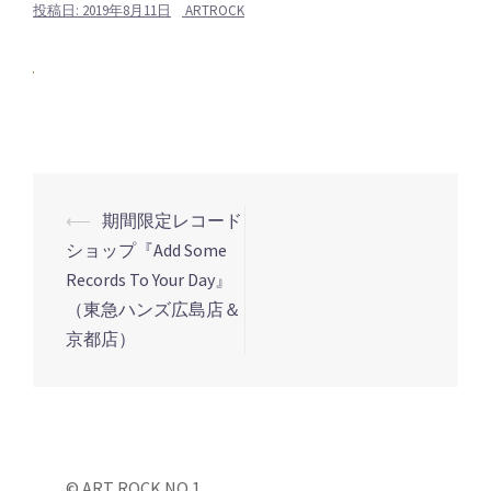
投稿日:
2019年8月11日
ARTROCK
⟵
期間限定レコード
投
ショップ『Add Some
稿
Records To Your Day』
ナ
（東急ハンズ広島店＆
ビ
京都店）
ゲ
ー
シ
ョ
© ART ROCK NO.1