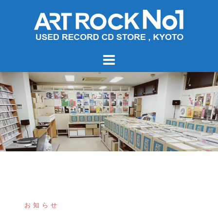
コ
ン
テ
ン
ツ
へ
ス
キ
ッ
プ
お知らせ