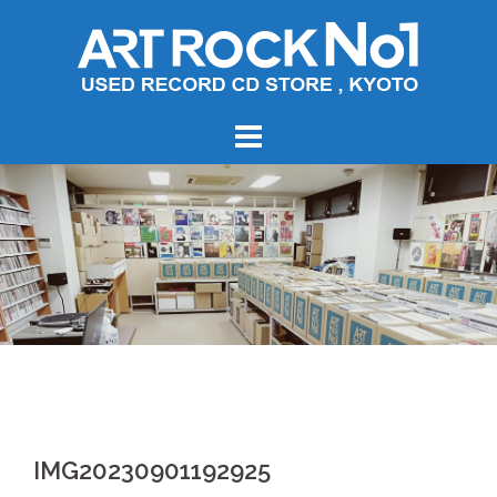
コ
ン
テ
ン
ツ
へ
ス
キ
ッ
プ
IMG20230901192925