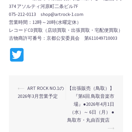
374 アソルティ河原町二条ビル7F
075-212-0113 shop@artrock-1.com
営業時間：12時～20時(水曜定休）
レコードCD買取（店頭買取・出張買取・宅配便買取）
古物商許可番号：京都公安委員会 第611049710003
Twitter
⟵
ART ROCK NO.1の
【出張販売（鳥取）】
投
2026年3月営業予定
『第6回 鳥取音楽市
稿
場』●2026年4月1日
ナ
（水）～ 6日（月） ●
ビ
鳥取市・丸由百貨店
ゲ
⟶