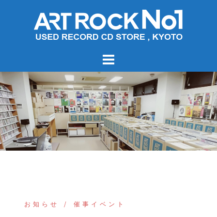
コ
ン
テ
ン
ツ
へ
ス
キ
ッ
プ
お知らせ
催事イベント