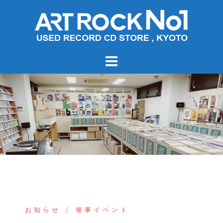
コ
ン
テ
ン
ツ
へ
ス
キ
ッ
プ
お知らせ
催事イベント