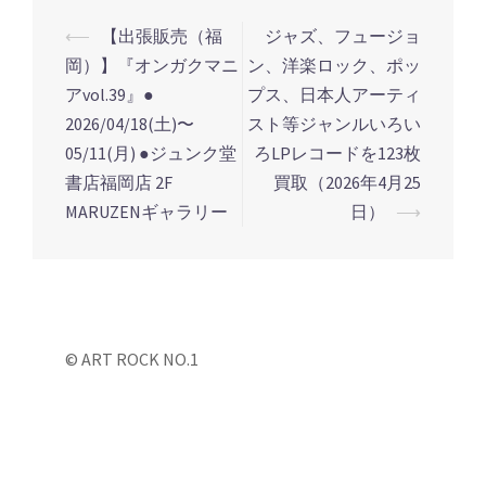
⟵
【出張販売（福
ジャズ、フュージョ
投
岡）】『オンガクマニ
ン、洋楽ロック、ポッ
稿
アvol.39』●
プス、日本人アーティ
ナ
2026/04/18(土)〜
スト等ジャンルいろい
ビ
05/11(月) ●ジュンク堂
ろLPレコードを123枚
ゲ
書店福岡店 2F
買取（2026年4月25
ー
MARUZENギャラリー
日）
⟶
シ
ョ
ン
© ART ROCK NO.1