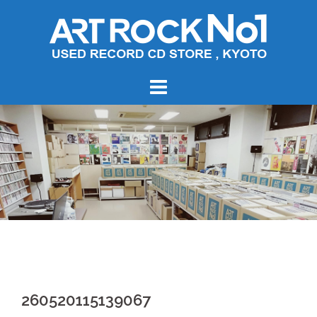
コ
ン
テ
ン
ツ
へ
ス
キ
ッ
プ
260520115139067