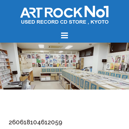
コ
ン
テ
ン
ツ
へ
ス
キ
ッ
プ
260618104612059